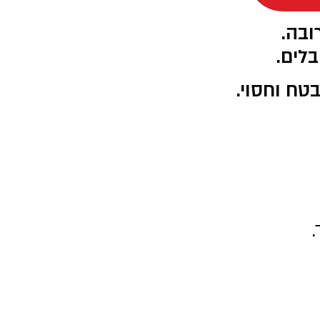
ובה.
לים.
טח וחסוי.